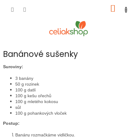
Přejít
NÁKUP
na
obsah
KOŠÍK
Banánové sušenky
Suroviny:
3 banány
50 g rozinek
100 g datlí
100 g kešu ořechů
100 g mletého kokosu
sůl
100 g pohankových vloček
Postup:
Banány rozmačkáme vidličkou.