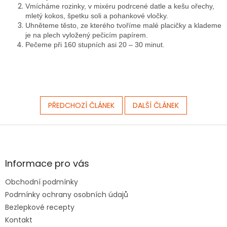
Vmícháme rozinky, v mixéru podrcené datle a kešu ořechy,
mletý kokos, špetku soli a pohankové vločky.
Uhněteme těsto, ze kterého tvoříme malé placičky a klademe
je na plech vyložený pečicím papírem.
Pečeme při 160 stupních asi 20 – 30 minut.
PŘEDCHOZÍ ČLÁNEK
DALŠÍ ČLÁNEK
Z
á
p
a
Informace pro vás
t
Obchodní podmínky
í
Podmínky ochrany osobních údajů
Bezlepkové recepty
Kontakt