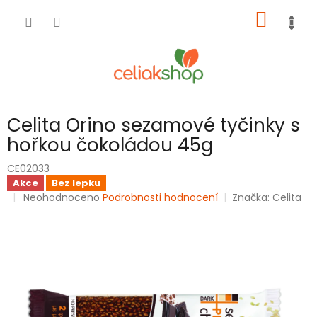
Přejít
NÁKUP
na
obsah
KOŠÍK
Celita Orino sezamové tyčinky s
hořkou čokoládou 45g
CE02033
Akce
Bez lepku
Průměrné
Neohodnoceno
Podrobnosti hodnocení
Značka:
Celita
hodnocení
produktu
je
0,0
z
5
hvězdiček.