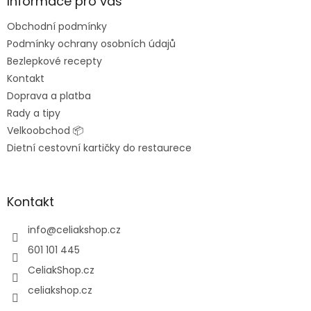
a
Informace pro vás
t
Obchodní podmínky
í
Podmínky ochrany osobních údajů
Bezlepkové recepty
Kontakt
Doprava a platba
Rady a tipy
Velkoobchod 📦
Dietní cestovní kartičky do restaurece
Kontakt
info
@
celiakshop.cz
601 101 445
CeliakShop.cz
celiakshop.cz