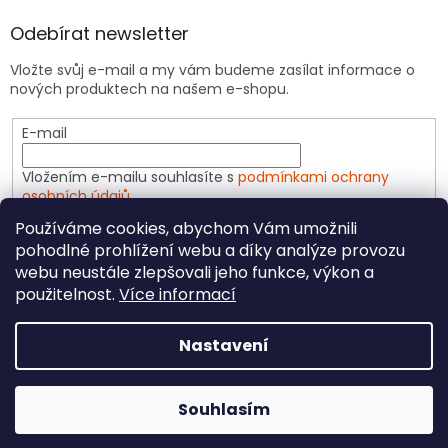
Odebírat newsletter
Vložte svůj e-mail a my vám budeme zasílat informace o
nových produktech na našem e-shopu.
E-mail
Vložením e-mailu souhlasíte s
podmínkami ochrany
osobních údajů
Používáme cookies, abychom Vám umožnili
PŘIHLÁSIT SE
pohodlné prohlížení webu a díky analýze provozu
webu neustále zlepšovali jeho funkce, výkon a
použitelnost.
Více informací
Vytvořil Shoptet
Nastavení
Copyright 2026
CeliakShop.cz
. Všechna práva
Souhlasím
vyhrazena.