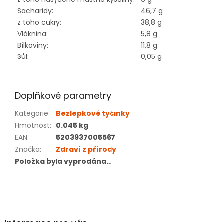
Sacharidy:
46,7 g
z toho cukry:
38,8 g
Vláknina:
5,8 g
Bílkoviny:
11,8 g
Sůl:
0,05 g
Doplňkové parametry
Kategorie
:
Bezlepkové tyčinky
Hmotnost
:
0.045 kg
EAN
:
5203937005567
Značka
:
Zdraví z přírody
Položka byla vyprodána…
Z
á
p