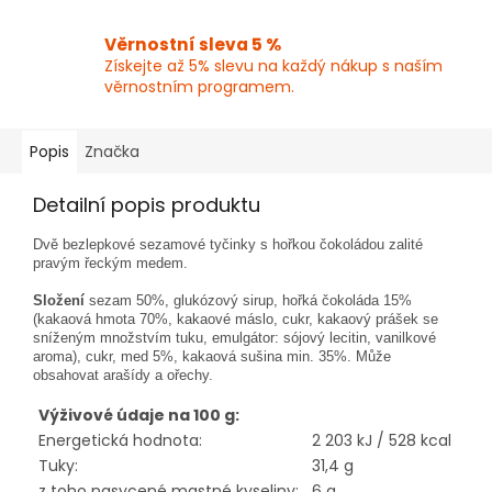
Věrnostní sleva 5 %
Získejte až 5% slevu na každý nákup s naším
věrnostním programem.
Popis
Značka
Detailní popis produktu
Dvě bezlepkové sezamové tyčinky s hořkou čokoládou zalité
pravým řeckým medem.
Složení
sezam 50%, glukózový sirup, hořká čokoláda 15%
(kakaová hmota 70%, kakaové máslo, cukr, kakaový prášek se
sníženým množstvím tuku, emulgátor: sójový lecitin, vanilkové
aroma), cukr, med 5%, kakaová sušina min. 35%. Může
obsahovat arašídy a ořechy.
Výživové údaje na 100 g:
Energetická hodnota:
2 203 kJ / 528 kcal
Tuky:
31,4 g
z toho nasycené mastné kyseliny:
6 g