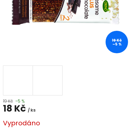
19 Kč
–5 %
19 Kč
–5 %
18 Kč
/ ks
Měrná
Vyprodáno
cena: