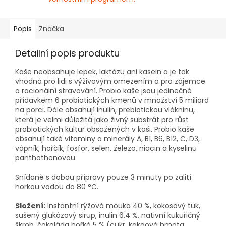
Popis
Značka
Detailní popis produktu
Kaše neobsahuje lepek, laktózu ani kasein a je tak
vhodná pro lidi s výživovým omezením a pro zájemce
o racionální stravování. Probio kaše jsou jedinečné
přídavkem 6 probiotických kmenů v množství 5 miliard
na porci. Dále obsahují inulin, prebiotickou vlákninu,
která je velmi důležitá jako živný substrát pro růst
probiotických kultur obsažených v kaši. Probio kaše
obsahují také vitaminy a minerály A, B1, B6, B12, C, D3,
vápník, hořčík, fosfor, selen, železo, niacin a kyselinu
panthothenovou.
Snídaně s dobou přípravy pouze 3 minuty po zalití
horkou vodou do 80 °C.
Složení:
Instantní rýžová mouka 40 %, kokosový tuk,
sušený glukózový sirup, inulin 6,4 %, nativní kukuřičný
škrob, čokoláda hořká 5 % (cukr, kakaová hmota,