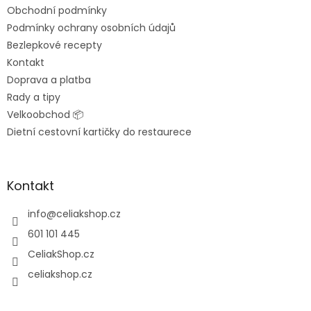
t
Obchodní podmínky
í
Podmínky ochrany osobních údajů
Bezlepkové recepty
Kontakt
Doprava a platba
Rady a tipy
Velkoobchod 📦
Dietní cestovní kartičky do restaurece
Kontakt
info
@
celiakshop.cz
601 101 445
CeliakShop.cz
celiakshop.cz