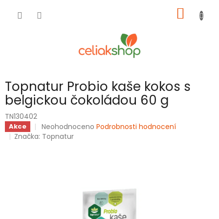
Přejít
NÁKUP
na
obsah
KOŠÍK
Topnatur Probio kaše kokos s
belgickou čokoládou 60 g
TN130402
Průměrné
Neohodnoceno
Podrobnosti hodnocení
Akce
hodnocení
Značka:
Topnatur
produktu
je
0,0
z
5
hvězdiček.