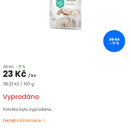
26 Kč
–11 %
26 Kč
–11 %
23 Kč
/ ks
Měrná
38,33 Kč / 100 g
cena:
Vyprodáno
Položka byla vyprodána…
Detailní informace