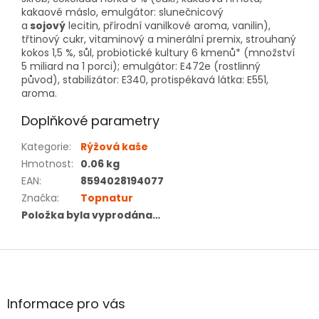
kakaové máslo, emulgátor: slunečnicový
a
sojový
lecitin, přírodní vanilkové aroma, vanilin),
třtinový cukr, vitaminový a minerální premix, strouhaný
kokos 1,5 %, sůl, probiotické kultury 6 kmenů* (množství
5 miliard na 1 porci); emulgátor: E472e (rostlinný
původ), stabilizátor: E340, protispékavá látka: E551,
aroma.
Doplňkové parametry
Kategorie
:
Rýžová kaše
Hmotnost
:
0.06 kg
EAN
:
8594028194077
Značka
:
Topnatur
Položka byla vyprodána…
Z
á
p
a
Informace pro vás